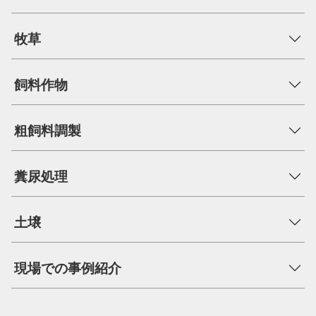
牧草
飼料作物
粗飼料調製
糞尿処理
土壌
現場での事例紹介