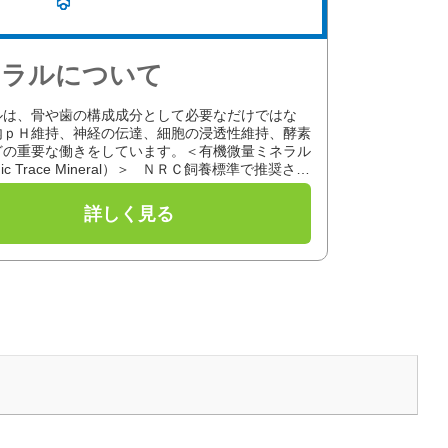
ネラルについて
ルは、骨や歯の構成成分として必要なだけではな
内ｐＨ維持、神経の伝達、細胞の浸透性維持、酵素
どの重要な働きをしています。＜有機微量ミネラル
nic Trace Mineral）＞ ＮＲＣ飼養標準で推奨され
..