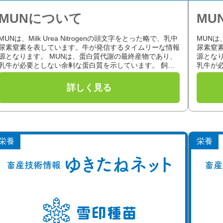
MUNについて
MU
MUNは、Milk Urea Nitrogenの頭文字をとった略で、乳中
MUNは、
尿素窒素を表しています。牛が発信するタイムリーな情報
尿素窒
源となります。 MUNは、蛋白質代謝の最終産物であり、
源とな
乳牛が必要としない余剰な蛋白質を示しています。 飼料
乳牛が
の蛋白質(...
の蛋白質(
栄養
栄養