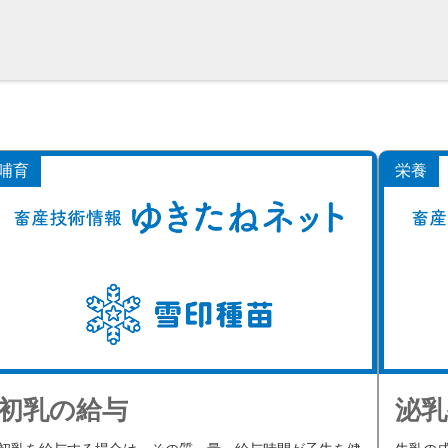
哺育
栄養
初乳の給与
泌