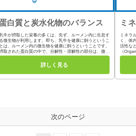
蛋白質と炭水化物のバランス
ミ
乳牛が摂取した栄養の多くは、先ず、ルーメン内に生息す
ミネラ
る微生物が利用します。即ち、乳牛を健康に飼うというこ
く、体
とは、ルーメン内の微生物を健康に飼うということです。
活性な
摂取された蛋白質の中で、分解性・溶解性の部分は、微生
（Orga
物の出す酵素による分解作用を受...
ているミ.
次のページ