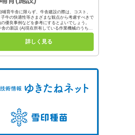
自動哺育牛舎に限らず、牛舎建設の際は、コスト、
、子牛の快適性等さまざまな観点から考慮すべきで
地の優良事例などを参考にするとよいでしょう。
育牛舎の新設 (A)現在所有している作業機械のうち、
の除糞、飼料運搬...