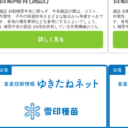
施設 自動哺育牛舎に限らず、牛舎建設の際は、コスト、
施設 
作業性、子牛の快適性等さまざまな観点から考慮すべきで
作業性
す。各地の優良事例などを参考にするとよいでしょう。
す。各
1. 哺育牛舎の新設 (A)現在所有している作業機械のうち、
1. 哺
哺育牛舎の除糞、飼料運搬...
哺育牛舎
栄養
栄養