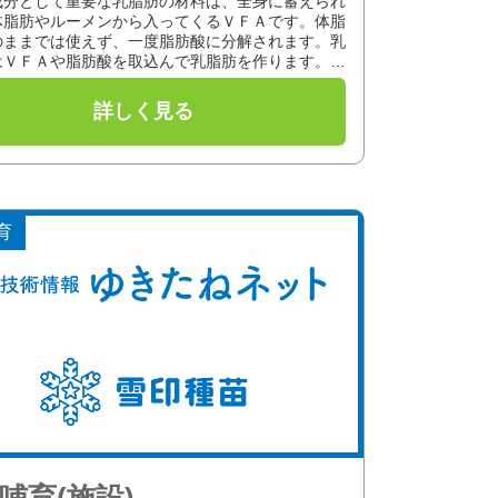
成分として重要な乳脂肪の材料は、全身に蓄えられ
体脂肪やルーメンから入ってくるＶＦＡです。体脂
のままでは使えず、一度脂肪酸に分解されます。乳
はＶＦＡや脂肪酸を取込んで乳脂肪を作ります。ま
白質も、乳腺細胞が血液か...
育
哺育(施設)