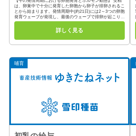
【牛の発情周期における卵胞発育とホルモン動態】 受精
は、卵巣中で十分に発育した卵胞から卵子が排卵されるこ
とから始まります。発情周期中(約21日)には2～3つの卵胞
発育ウェーブが発現し、最後のウェーブで排卵が起こりま
す。 牛の発情周期における...
哺育
初乳の給与