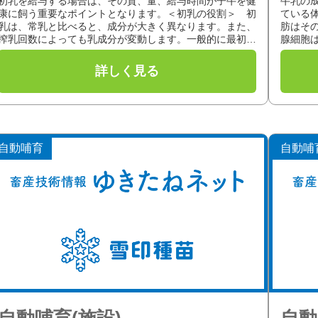
初乳を給与する場合は、その質、量、給与時間が子牛を健
牛乳の
康に飼う重要なポイントとなります。＜初乳の役割＞ 初
ている
乳は、常乳と比べると、成分が大きく異なります。また、
肪はそ
搾乳回数によっても乳成分が変動します。一般的に最初に
腺細胞
搾った初乳には、子牛に必要な成分...
た、乳蛋
自動哺育
自動哺
自動哺育(施設)
自動