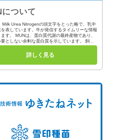
Nについて
Milk Urea Nitrogenの頭文字をとった略で、乳中
素を表しています。牛が発信するタイムリーな情報
ります。 MUNは、蛋白質代謝の最終産物であり、
必要としない余剰な蛋白質を示しています。 飼料
...