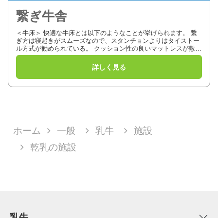
繋ぎ牛舎
＜牛床＞ 快適な牛床とは以下のようなことが挙げられます。 繋
ぎ方は寝起きがスムーズなので、スタンチョンよりはタイストー
ル方式が勧められている。 クッション性の良いマットレスが敷か
れている。 十分な長さの牛床がある。 寝床が汚れておらず、乾
燥...
ホーム
一般
乳牛
施設
乾乳の施設
乳牛