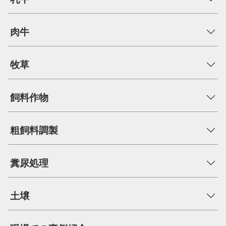
肉牛
牧草
飼料作物
粗飼料調製
糞尿処理
土壌