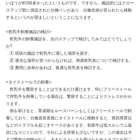
いほうが約3倍多かったというものです。ですから、施設的にはクロー
スアップ群に併設された分娩ペンがあり、分娩兆候が見られたら移動
するというのが望ましいということになります。
<乾乳牛飼養施設の検討>
乾乳牛の飼養施設を、次のステップで検討してみてはどうでしょう
か?
① 現状の施設で乾乳牛に適した場所を探す。
② 適当な場所が見つからなければ、簡易乾乳舎について検討する。
③ 費用に余裕があれば、最適な乾乳舎を検討する。
<タイストールでの飼養>
乾乳牛を繋留することはできるだけ避けます。特にフリーストール
で搾乳牛を飼養している場合は、繋留することによりストレスがかか
ります。
例を挙げると、育成期をルーズバーンもしくはフリーストールで飼
養しており、分娩直前直後にタイストールに移動すると、第四胃変位
などのトラブルを起こすケースがあります。初産牛は低カルシウム血
症になりにくいので、それによる併発も少ないですが、この場合は今
まで繋留の経験がなく、大きなストレスを受けたためトラブルを起こ