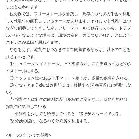
したと思われます。
他の例では、フリーストールを新築し、既存のつなぎの牛舎を利用
して乾乳牛の飼養しているケースがあります。それまでも乾乳牛はつ
なぎで飼養してきましたが、フリーストールに移行してから、トラブ
ルが多くなるような場合は、環境の変化、急につながれたことによる
ストレスが原因と思われます。
やむをえず、乾乳牛をつなぎ牛舎で飼養するならば、以下のことを
注意すべきです。
① ニュヨークタイストール、上下支点方式、左右支点方式などのタ
イストールにする。
② クッション性のある牛床マットを敷くか、多量の敷料を入れる。
③ 少なくとも分娩の1カ月前には、移動する(分娩直前には移動しな
い)。
④ 搾乳牛と乾乳牛の飼料の品目を極端に変えない。特に粗飼料は、
搾乳牛に給与している
粗飼料を少しでも給与していると、移行がスムーズである。
⑤ 分娩の際は、なるべく分娩房を利用する。
<ルーズバーンでの飼養>