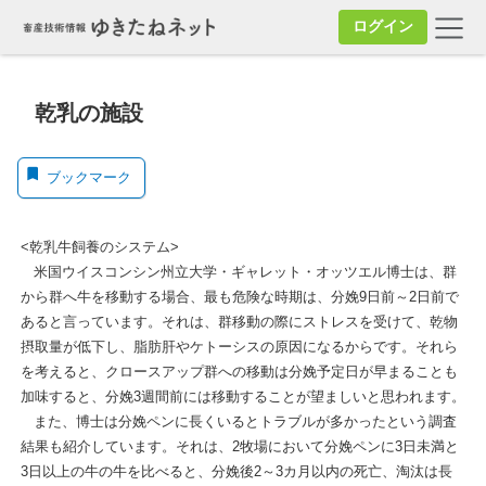
ログイン
乾乳の施設
ブックマーク
<乾乳牛飼養のシステム>
米国ウイスコンシン州立大学・ギャレット・オッツエル博士は、群
から群へ牛を移動する場合、最も危険な時期は、分娩9日前～2日前で
あると言っています。それは、群移動の際にストレスを受けて、乾物
摂取量が低下し、脂肪肝やケトーシスの原因になるからです。それら
を考えると、クロースアップ群への移動は分娩予定日が早まることも
加味すると、分娩3週間前には移動することが望ましいと思われます。
また、博士は分娩ペンに長くいるとトラブルが多かったという調査
結果も紹介しています。それは、2牧場において分娩ペンに3日未満と
3日以上の牛の牛を比べると、分娩後2～3カ月以内の死亡、淘汰は長